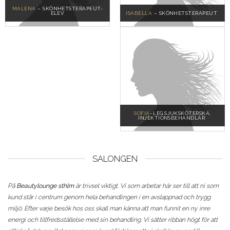
MALENA
– SKÖNHETSTERAPEUT-
ELEV
ISABELLA
– SKÖNHETSTERAPEUT
SOFIA
–LEG.SJUKSKÖTERSKA,
INJEKTIONSBEHANDLAR
SALONGEN
På
Beautylounge sthlm
är trivsel viktigt. Vi som arbetar här ser till att ni som
kund står i centrum genom hela behandlingen i en avslappnad och trygg
miljö. Efter varje besök hos oss skall man känna att man funnit en ny inre
energi och tillfredsställelse med sin behandling. Vi sätter ribban högt för att