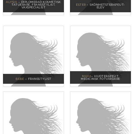
ALYSIA
– DIPLOMERAD KOSMETISK
TATUERARE, FRANSSTYLIST,
ESTER
– SKÖNHETSTERAPEUT-
VAXSPECIALIST
ELEV
MAXA
– HUDTERAPEUT,
BEBE
– FRANSSTYLIST
MEDICINSK FOTVÅRDARE