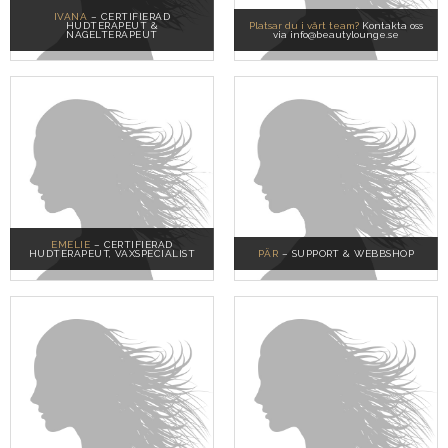
IVANA
– CERTIFIERAD
HUDTERAPEUT &
Platsar du i vårt team?
Kontakta oss
NAGELTERAPEUT
via info@beautylounge.se
EMELIE
– CERTIFIERAD
HUDTERAPEUT, VAXSPECIALIST
PÄR
– SUPPORT & WEBBSHOP