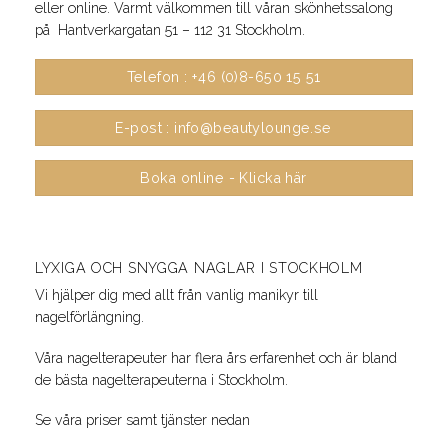
eller online. Varmt välkommen till våran skönhetssalong
på Hantverkargatan 51 – 112 31 Stockholm.
Telefon : +46 (0)8-650 15 51
E-post : info@beautylounge.se
Boka online - Klicka här
LYXIGA OCH SNYGGA NAGLAR I STOCKHOLM
Vi hjälper dig med allt från vanlig manikyr till
nagelförlängning.
Våra nagelterapeuter har flera års erfarenhet och är bland
de bästa nagelterapeuterna i Stockholm.
Se våra priser samt tjänster nedan