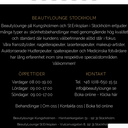
BEAUTYLOUNGE STOCKHOLM
Beautylounge på Kungsholmen och St:Eriksplan i Stockholm erbjuder
många typer av skönhetsbehandlingar med genomgående hög kvalitet
och standard där kundens välbefinnande alltid står i fokus.
Våra fransstylister, nagelterapeuter, laserterapeuter, makeup-artister,
Auktoriserade Hudterpeuter, spaterapeuter och Medicinska fotvårdare
har lång erfarenhet inom sina respektive specialistområden.
Välkommen!
ÖPPETTIDER
KONTAKT
Vardagar 08.00-19.00
Tel : +46 (0)8-650 15 51
Lördagar: 09.00-17.00
info@beautylounge.se
Söndagar: 09.00-17.00
Boka online - Klicka här
Behandlingar
|
Om oss
|
Kontakta oss
|
Boka tid online
Beautylounge Kungsholmen - Hantverkargatan 51 - 112 31 Stockholm.
BeautyLounge St:Eriksplan - Vulcanusgatan 8, 112 31 Stockholm