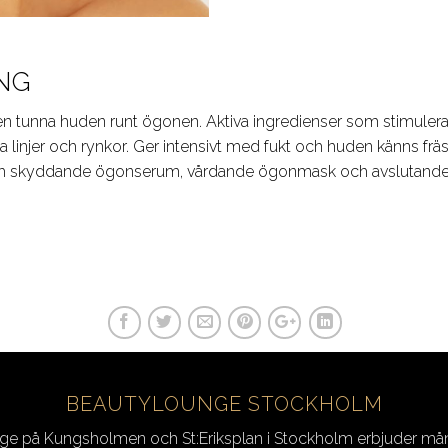
NG
den tunna huden runt ögonen. Aktiva ingredienser som stimuler
na linjer och rynkor. Ger intensivt med fukt och huden känns fr
och skyddande ögonserum, vårdande ögonmask och avslutand
BEAUTYLOUNGE STOCKHOLM
ge på Kungsholmen och St:Eriksplan i Stockholm erbjuder mån