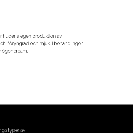
ar hudens egen produktion av
äsch, föryngrad och mjuk. I behandlingen
e ögoncream.
ga typer av