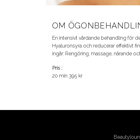
OM ÖGONBEHANDLI
En intensivt vårdande behandling för 
Hyaluronsyra och reducerar effektivt fi
ingår: Rengöring, massage, närande 
Pris :
20 min 395 kr
Beautyloun