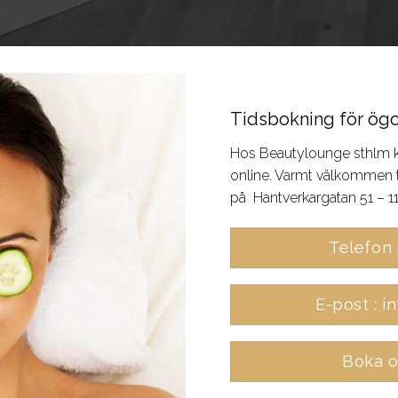
Tidsbokning för ög
Hos Beautylounge sthlm kan
online. Varmt välkommen t
på Hantverkargatan 51 – 1
Telefon 
E-post : 
Boka o