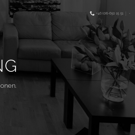
+46 (0)8-650 15 51
-
NG
gonen.