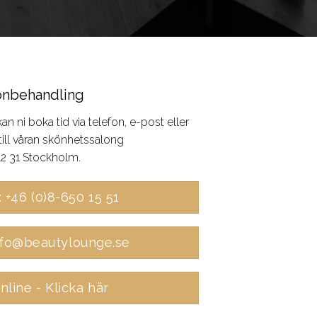
onbehandling
 ni boka tid via telefon, e-post eller
ill våran skönhetssalong
12 31 Stockholm.
: +46 (0)8-650 15 51
info@beautylounge.se
nline - Klicka här