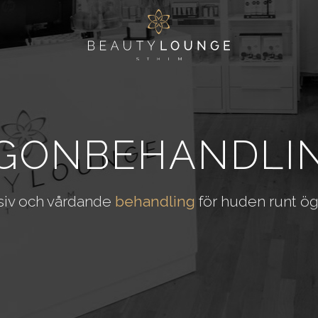
GONBEHANDLI
siv och vårdande
behandling
för huden runt ö